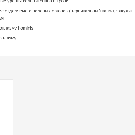
ние уровня кальцитонина в крови
 отделяемого половых органов (цервикальный канал, эякулят, 
ам
оплазму hominis
еаплазму