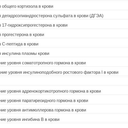
я общего кортизола в крови
я дегидроэпиандростерона сульфата в крови (ДГЭА)
 17-гидроксипрогестерона в крови
 прогестерона в крови
я C-пептида в крови
я инсулина плазмы крови
ние уровня соматотропного гормона в крови
ание уровня инсулиноподобного ростового фактора I в крови
ние уровня адренокортикотропного гормона в крови
ние уровня паратиреоидного гормона в крови
ание уровня антимюллерова гормона в крови
ние уровня ингибина B в крови