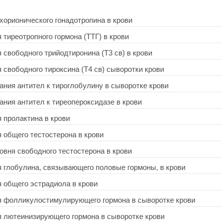
 хорионического гонадотропина в крови
 тиреотропного гормона (ТТГ) в крови
 свободного трийодтиронина (Т3 св) в крови
 свободного тироксина (Т4 св) сыворотки крови
ания антител к тироглобулину в сыворотке крови
ания антител к тиреопероксидазе в крови
я пролактина в крови
я общего тестостерона в крови
ровня свободного тестостерона в крови
я глобулина, связывающего половые гормоны, в крови
я общего эстрадиола в крови
ня фолликулостимулирующего гормона в сыворотке крови
я лютеинизирующего гормона в сыворотке крови