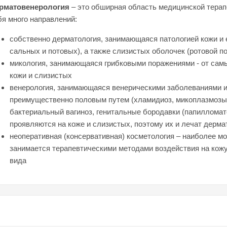
рматовенерология
– это обширная область медицинской терап
бя много направлений:
собственно дерматология, занимающаяся патологией кожи и е
сальных и потовых), а также слизистых оболочек (ротовой по
микология, занимающаяся грибковыми поражениями - от самы
кожи и слизистых
венерология, занимающаяся венерическими заболеваниями 
преимущественно половым путем (хламидиоз, микоплазмозы,
бактериальный вагиноз, генитальные бородавки (папилломато
проявляются на коже и слизистых, поэтому их и лечат дерма
неоперативная (консервативная) косметология – наиболее мо
занимается терапевтическими методами воздействия на кож
вида