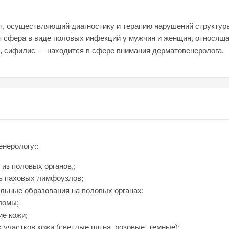
, осуществляющий диагностику и терапию нарушений структуры
ая сфера в виде половых инфекций у мужчин и женщин, относяща
я, сифилис — находится в сфере внимания дерматовенеролога.
енерологу::
из половых органов,;
ь паховых лимфоузлов;
льные образования на половых органах;
ломы;
ие кожи;
участков кожи (светлые пятна, розовые, темные);