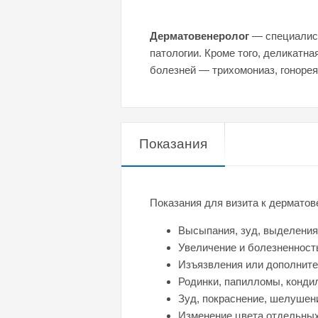
Дерматовенеролог
— специалист
патологии. Кроме того, деликатн
болезней — трихомониаз, гоноре
Показания
Показания для визита к дерматов
Высыпания, зуд, выделения 
Увеличение и болезненност
Изъязвления или дополните
Родинки, папилломы, конди
Зуд, покраснение, шелушен
Изменение цвета отдельных 