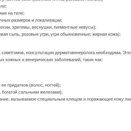
ле;
ия на теле;
чных размеров и локализации;
техии, эритемы, веснушки, пигментные невусы);
евая сыпь, розовые угри, угри обыкновенные, жирная кожа);
симптомов, консультация дерматовенеролога необходима. Эти
х кожных и венерических заболеваний, таких как:
ее придатков (волос, ногтей);
, богатой сальными железами);
ание, вызываемое специальным клещом и поражающее кожу лиц