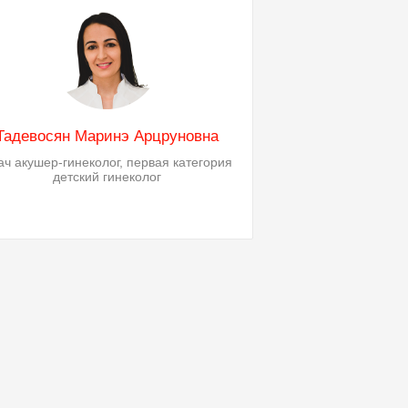
Тадевосян Маринэ Арцруновна
ач акушер-гинеколог, первая категория
детский гинеколог