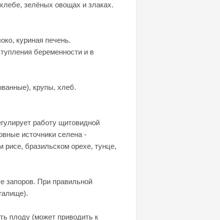
хлебе, зелёных овощах и злаках.
око, куриная печень.
ступления беременности и в
ванные), крупы, хлеб.
егулирует работу щитовидной
овные источники селена -
 рисе, бразильском орехе, тунце,
е запоров. При правильной
галище).
ть плоду (может приводить к