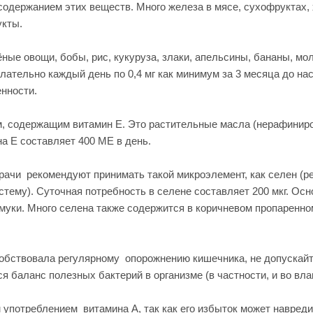
одержанием этих веществ. Много железа в мясе, сухофруктах, 
укты.
ые овощи, бобы, рис, кукуруза, злаки, апельсины, бананы, мол
тельно каждый день по 0,4 мг как минимум за 3 месяца до на
нности.
, содержащим витамин Е. Это растительные масла (нерафиниро
а Е составляет 400 МЕ в день.
рачи рекомендуют принимать такой микроэлемент, как селен (р
тему). Суточная потребность в селене составляет 200 мкг. Осн
муки. Много селена также содержится в коричневом пропаренном
собствовала регулярному опорожнению кишечника, не допускайт
 баланс полезных бактерий в организме (в частности, и во вла
употреблением витамина А, так как его избыток может навреди