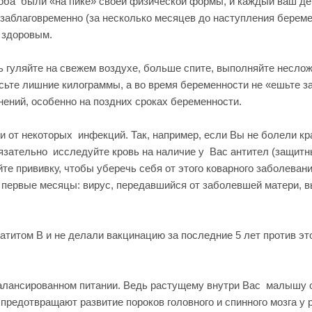
оба были «на пике» своей физической формы, и каждый ваш де
аблаговременно (за несколько месяцев до наступления беремен
 здоровым.
ь гуляйте на свежем воздухе, больше спите, выполняйте несло
сьте лишние килограммы, а во время беременности не «ешьте з
нений, особенно на поздних сроках беременности.
 от некоторых инфекций. Так, например, если Вы не болели кр
бязательно исследуйте кровь на наличие у Вас антител (защитн
айте прививку, чтобы уберечь себя от этого коварного заболеван
в первые месяцы: вирус, передавшийся от заболевшей матери, 
титом В и не делали вакцинацию за последние 5 лет против эт
алансированном питании. Ведь растущему внутри Вас малышу 
предотвращают развитие пороков головного и спинного мозга у 