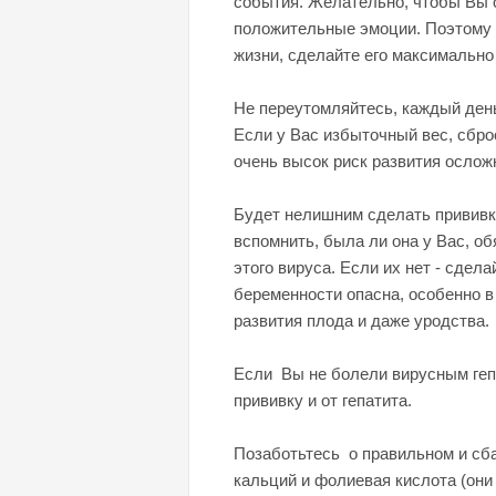
события. Желательно, чтобы Вы 
положительные эмоции. Поэтому з
жизни, сделайте его максимально
Не переутомляйтесь, каждый ден
Если у Вас избыточный вес, сбро
очень высок риск развития ослож
Будет нелишним сделать прививки
вспомнить, была ли она у Вас, о
этого вируса. Если их нет - сдел
беременности опасна, особенно 
развития плода и даже уродства.
Если Вы не болели вирусным гепа
прививку и от гепатита.
Позаботьтесь о правильном и сб
кальций и фолиевая кислота (они 