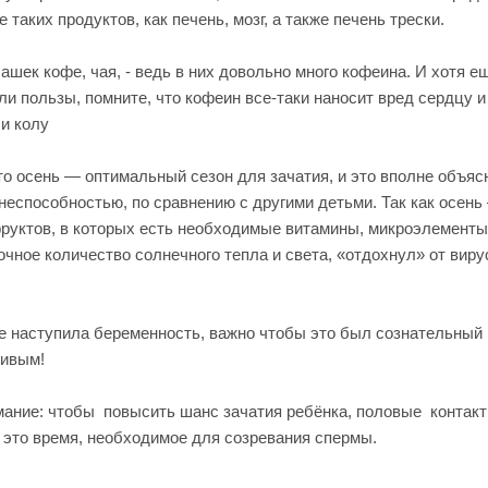
таких продуктов, как печень, мозг, а также печень трески.
ек кофе, чая, - ведь в них довольно много кофеина. И хотя ещ
ли пользы, помните, что кофеин все-таки наносит вред сердцу и
 и колу
то осень — оптимальный сезон для зачатия, и это вполне объясн
еспособностью, по сравнению с другими детьми. Так как осень 
руктов, в которых есть необходимые витамины, микроэлементы 
очное количество солнечного тепла и света, «отдохнул» от ви
не наступила беременность, важно чтобы это был сознательный
ливым!
мание: чтобы повысить шанс зачатия ребёнка, половые контак
 — это время, необходимое для созревания спермы.