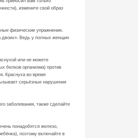
нь приносил вам только
ности), измените свой образ
жные физические упражнения.
а двоих». Ведь у полных женщин
аснухой или не можете
ых белков организма) против
ия. Краснуха во время
вызывает серьёзные нарушения
ого заболевания, также сделайте
очень понадобятся железо,
ребёнка), поэтому включайте в