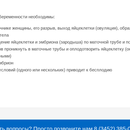
 беременности необходимы:
чнике женщины, его разрыв, выход яйцеклетки (овуляция), обр
тела
ение яйцеклетки и эмбриона (зародыша) по маточной трубе и п
в проникнуть в маточные трубы и оплодотворить яйцеклетку (
ными)
эмбрион
условий (одного или нескольких) приводит к бесплодию
ть вопросы? Просто позвоните нам 8 (3452) 385-