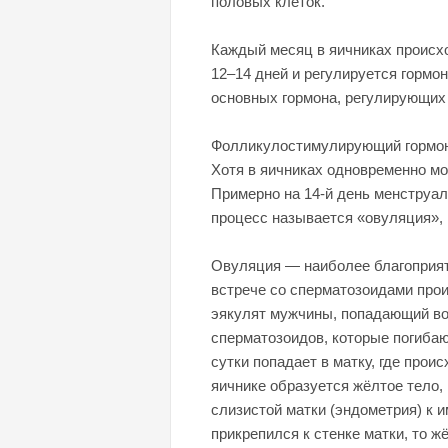
половых клеток.
Каждый месяц в яичниках происхо
12–14 дней и регулируется гормо
основных гормона, регулирующих 
Фолликулостимулирующий гормон 
Хотя в яичниках одновременно мо
Примерно на 14-й день менструал
процесс называется «овуляция», 
Овуляция — наиболее благоприятн
встрече со сперматозоидами про
эякулят мужчины, попадающий во
сперматозоидов, которые погибаю
сутки попадает в матку, где про
яичнике образуется жёлтое тело,
слизистой матки (эндометрия) к 
прикрепился к стенке матки, то 