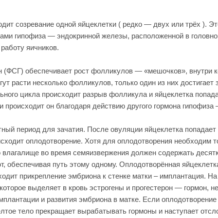
дит созревание одной яйцеклетки ( редко — двух или трёх ). Э
нами гипофиза — эндокринной железы, расположенной в головно
работу яичников.
(ФСГ) обеспечивает рост фолликулов — «мешочков», внутри к
гут расти несколько фолликулов, только один из них достигает
ьного цикла происходит разрыв фолликула и яйцеклетка попад
и происходит он благодаря действию другого гормона гипофиза 
ый период для зачатия. После овуляции яйцеклетка попадает в
исходит оплодотворение. Хотя для оплодотворения необходим т
 влагалище во время семяизвержения должен содержать десятк
т, обеспечивая путь этому одному. Оплодотворённая яйцеклетка 
исходит прикрепление эмбриона к стенке матки – имплантация. Н
 которое выделяет в кровь эстрогены и прогестерон — гормон, 
имплантации и развития эмбриона в матке. Если оплодотворение
жёлтое тело прекращает вырабатывать гормоны и наступает отсл