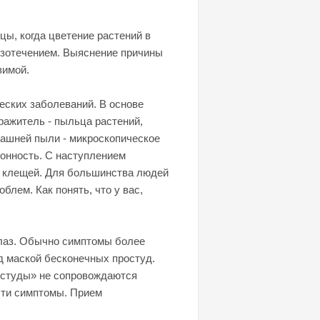
цы, когда цветение растений в
езотечением. Выяснение причины
зимой.
еских заболеваний. В основе
ражитель - пыльца растений,
машней пыли - микроскопическое
онность. С наступлением
я клещей. Для большинства людей
лем. Как понять, что у вас,
глаз. Обычно симптомы более
д маской бесконечных простуд.
остуды» не сопровождаются
сти симптомы. Прием