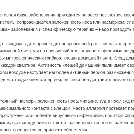
активная фаза заболевания приходится на весеннее-летние меся
истемы сопровождается заложенность носа или насморком, сл
ика» заболевания и специфическую терапию – надо проводить 
 с каждым годом происходит непрерывный рост числа аллергич
 иммунной системы на привычный для здорового организма разд
оры микроскопических грибков, клещи домашней пыли. Клещ до
 каждой квартире. Активность клещей домашней пыли имеет сез
сухом воздухе наступает наиболее активный период размножени
дям, страдающим аллергией, он способен доставить немало проб
оянный насморк, заложенность носа, чихание, зуд в носу, зуд 
максимального контакта с клещом. Часто аллергия протекает по
 простужены или болеете вирусными инфекциями, при этом «пр
омежутках между ними остаются различной степени выраженно
сных препаратов не приносит облегчения.