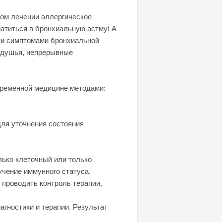
ном лечении аллергическое
ратиться в бронхиальную астму! А
ми симптомами бронхиальной
 удушья, непрерывные
временной медицине методами:
для уточнения состояния
лько клеточный или только
учение иммунного статуса.
проводить контроль терапии,
гностики и терапии. Результат