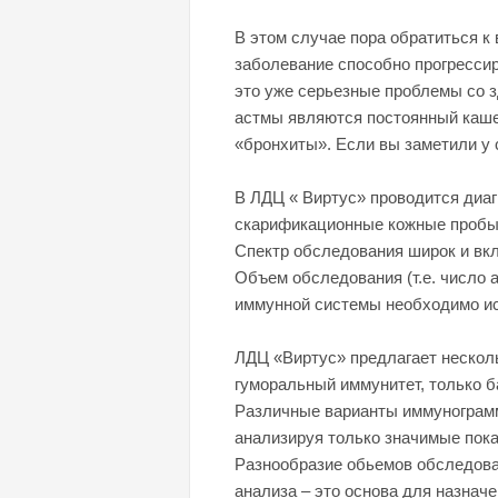
В этом случае пора обратиться к
заболевание способно прогрессир
это уже серьезные проблемы со 
астмы являются постоянный каше
«бронхиты». Если вы заметили у 
В ЛДЦ « Виртус» проводится диа
скарификационные кожные пробы 
Спектр обследования широк и вк
Объем обследования (т.е. число 
иммунной системы необходимо и
ЛДЦ «Виртус» предлагает нескол
гуморальный иммунитет, только б
Различные варианты иммунограмм
анализируя только значимые пока
Разнообразие обьемов обследован
анализа – это основа для назнач