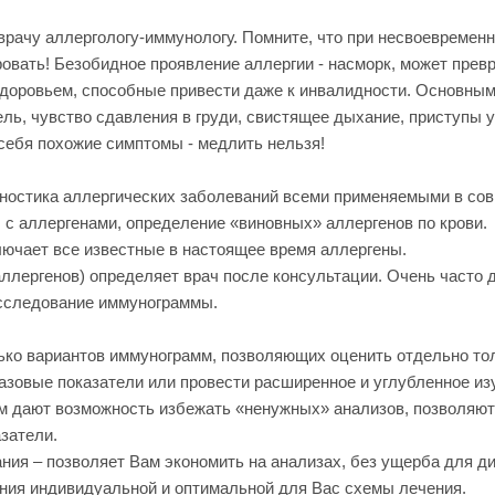
 врачу аллергологу-иммунологу. Помните, что при несвоевремен
овать! Безобидное проявление аллергии - насморк, может прев
здоровьем, способные привести даже к инвалидности. Основны
ль, чувство сдавления в груди, свистящее дыхание, приступы
себя похожие симптомы - медлить нельзя!
гностика аллергических заболеваний всеми применяемыми в со
с аллергенами, определение «виновных» аллергенов по крови.
лючает все известные в настоящее время аллергены.
аллергенов) определяет врач после консультации. Очень часто 
сследование иммунограммы.
ько вариантов иммунограмм, позволяющих оценить отдельно то
азовые показатели или провести расширенное и углубленное из
 дают возможность избежать «ненужных» анализов, позволяют 
затели.
ия – позволяет Вам экономить на анализах, без ущерба для диа
ения индивидуальной и оптимальной для Вас схемы лечения.