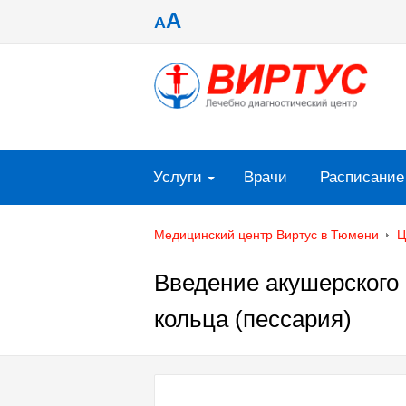
A
A
Услуги
Врачи
Расписание
Медицинский центр Виртус в Тюмени
Ц
Введение акушерского
кольца (пессария)