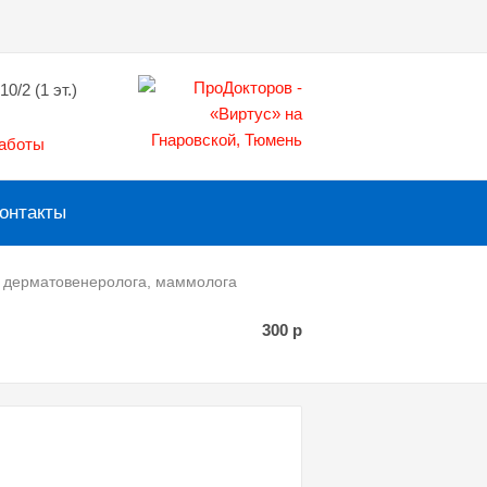
10/2 (1 эт.)
работы
онтакты
, дерматовенеролога, маммолога
300
р