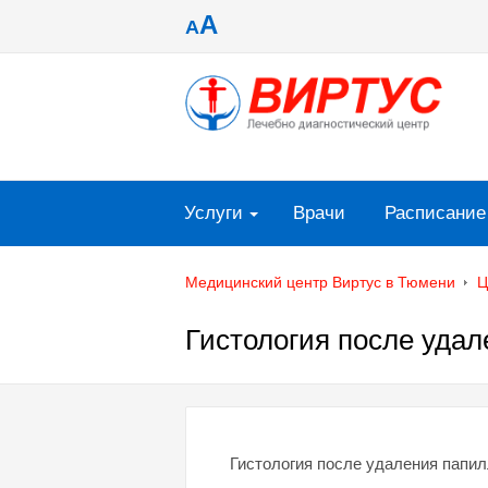
A
A
Услуги
Врачи
Расписание
Медицинский центр Виртус в Тюмени
Ц
Гистология после уда
Гистология после удаления папи