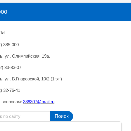
000
ты
2) 385-000
нь, ул. Олимпийская, 19а,
2) 33-83-07
ь, ул. В.Гнаровской, 10/2 (1 эт.)
2) 32-76-41
 вопросам:
338307@mai
l.
ru
Поиск