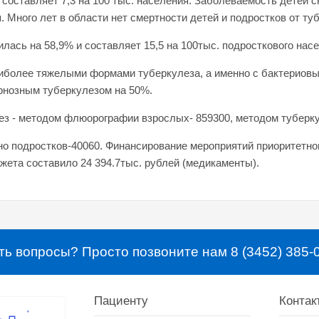
 составляет 7,3 на 100 тыс. населения. Заболеваемость детей с
я. Много лет в области нет смертности детей и подростков от ту
лась на 58,9% и составляет 15,5 на 100тыс. подросткового нас
более тяжелыми формами туберкулеза, а именно с бактериовы
рнозным туберкулезом на 50%.
ез - методом флюорографии взрослых- 859300, методом туберку
 подростков-40060. Финансирование мероприятий приоритетног
ета составило 24 394.7тыс. рублей (медикаменты).
ть вопросы? Просто позвоните нам 8 (3452) 385-
Пациенту
Контак