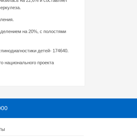
низилась на 22,6% и составляет
беркулеза.
еления.
делением на 20%, с полостями
линодиагностики детей- 174640.
о национального проекта
000
ты