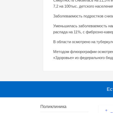
Смертность снизилась на 21,5% и
7,2 на 100тыс. детского населени
Заболеваемость подростков снизи
Уменьшилась заболеваемость наи
распада на 11%, с фиброзно-каве
В области осмотрено на туберкул
Методом флюорографии осмотрено
«Здоровье» из федерального бюдж
Ес
Поликлиника